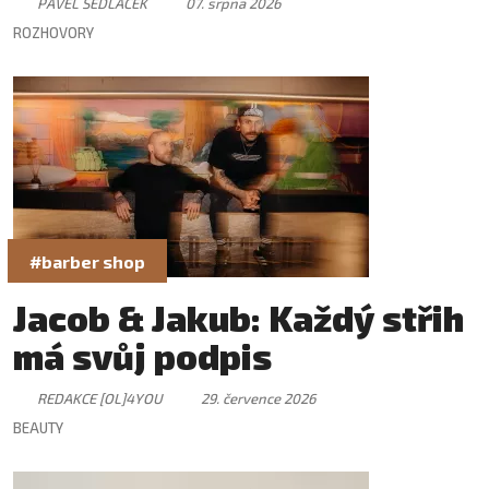
PAVEL SEDLÁČEK
07. srpna 2026
ROZHOVORY
#barber shop
Jacob & Jakub: Každý střih
má svůj podpis
REDAKCE [OL]4YOU
29. července 2026
BEAUTY