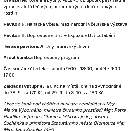
zpracovatelů léčivých, aromatických a kořeninových
rostlin
Pavilon G:
Hanácká včela, mezinárodní včelařská výstava
Pavilon H:
Doprovodné trhy + Expozice Dýňodlabání
Terasa pavilonu A:
Dny moravských vín
Areál Samba:
Doprovodný program
Čas konání:
čtvrtek – sobota 9:00 - 18:00, neděle 9:00 -
17:00
Základní vstupné:
190 Kč na místě, online zvýhodněné
do 28. 9. za 170 Kč, od 29. 9. do 8. 10. za 180 Kč
Akce se koná pod záštitou ministra zemědělství Mgr.
Marka Výborného, ministra životního prostředí Mgr. Petra
Hladíka, hejtmana Olomouckého kraje Ing. Josefa
Suchánka a primátora Statutárního města Olomouce Mgr.
Miroslava Žbánka, MPA.