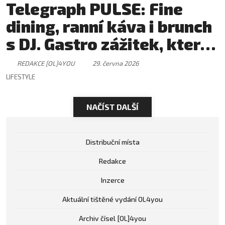
Telegraph PULSE: Fine
dining, ranní káva i brunch
s DJ. Gastro zážitek, který
má svůj rytmus
REDAKCE [OL]4YOU
29. června 2026
LIFESTYLE
NAČÍST DALŠÍ
Distribuční místa
Redakce
Inzerce
Aktuální tištěné vydání OL4you
Archiv čísel [OL]4you