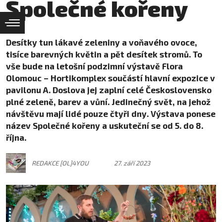
Společné kořeny
Desítky tun lákavé zeleniny a voňavého ovoce,
tisíce barevných květin a pět desítek stromů. To
vše bude na letošní podzimní výstavě Flora
Olomouc – Hortikomplex součástí hlavní expozice v
pavilonu A. Doslova jej zaplní celé Československo
plné zeleně, barev a vůní. Jedinečný svět, na jehož
návštěvu mají lidé pouze čtyři dny. Výstava ponese
název Společné kořeny a uskuteční se od 5. do 8.
října.
REDAKCE [OL]4YOU
27. září 2023