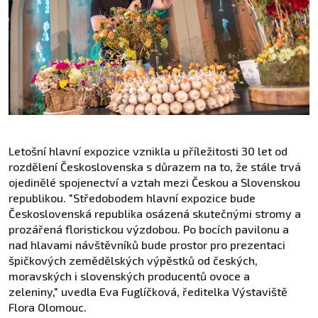
Letošní hlavní expozice vznikla u příležitosti 30 let od
rozdělení Československa s důrazem na to, že stále trvá
ojedinělé spojenectví a vztah mezi Českou a Slovenskou
republikou. "Středobodem hlavní expozice bude
Československá republika osázená skutečnými stromy a
prozářená floristickou výzdobou. Po bocích pavilonu a
nad hlavami návštěvníků bude prostor pro prezentaci
špičkových zemědělských výpěstků od českých,
moravských i slovenských producentů ovoce a
zeleniny," uvedla Eva Fuglíčková, ředitelka Výstaviště
Flora Olomouc.