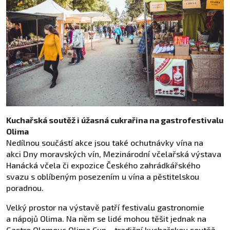
Kuchařská soutěž i úžasná cukrařina na gastrofestivalu
Olima
Nedílnou součástí akce jsou také ochutnávky vína na
akci Dny moravských vín, Mezinárodní včelařská výstava
Hanácká včela či expozice Českého zahrádkářského
svazu s oblíbeným posezením u vína a pěstitelskou
poradnou.
Velký prostor na výstavě patří festivalu gastronomie
a nápojů Olima. Na něm se lidé mohou těšit jednak na
Gastro Olomouc Olima Cup –
tradiční kuchařskou soutěž