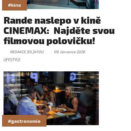
#kino
Rande naslepo v kině
CINEMAX: Najděte svou
filmovou polovičku!
REDAKCE [OL]4YOU
09. července 2026
LIFESTYLE
#gastronomie