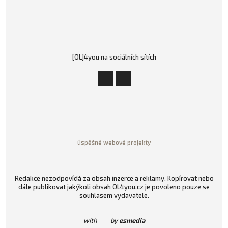
[OL]4you na sociálních sítích
úspěšné webové projekty
Redakce nezodpovídá za obsah inzerce a reklamy. Kopírovat nebo
dále publikovat jakýkoli obsah OL4you.cz je povoleno pouze se
souhlasem vydavatele.
with
by
esmedia