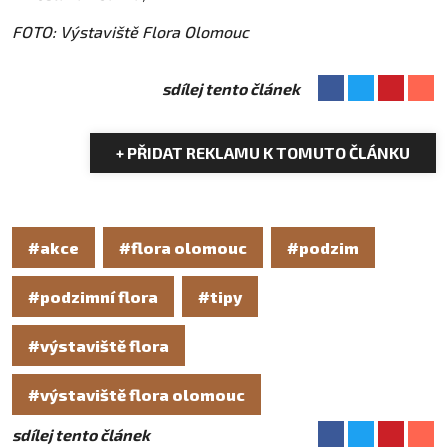
FOTO: Výstaviště Flora Olomouc
sdílej tento článek
+ PŘIDAT REKLAMU K TOMUTO ČLÁNKU
#akce
#flora olomouc
#podzim
#podzimní flora
#tipy
#výstaviště flora
#výstaviště flora olomouc
sdílej tento článek