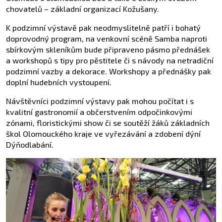
chovatelů – základní organizací Kožušany.
K podzimní výstavě pak neodmyslitelně patří i bohatý
doprovodný program, na venkovní scéně Samba naproti
sbírkovým skleníkům bude připraveno pásmo přednášek
a workshopů s tipy pro pěstitele či s návody na netradiční
podzimní vazby a dekorace. Workshopy a přednášky pak
doplní hudebních vystoupení.
Návštěvníci podzimní výstavy pak mohou počítat i s
kvalitní gastronomií a občerstvením odpočinkovými
zónami, floristickými show či se soutěží žáků základních
škol Olomouckého kraje ve vyřezávání a zdobení dýní
Dýňodlabání.