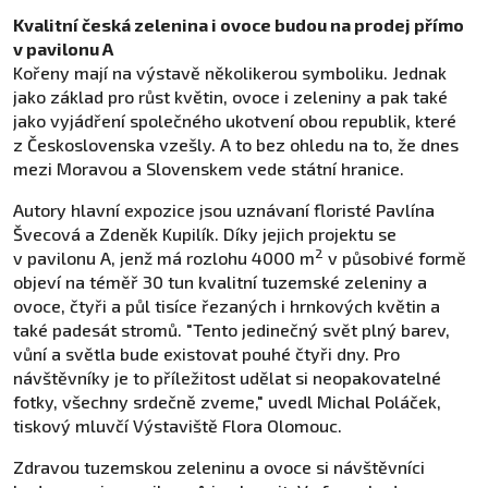
Kvalitní česká zelenina i ovoce budou na prodej přímo
v pavilonu A
Kořeny mají na výstavě několikerou symboliku. Jednak
jako základ pro růst květin, ovoce i zeleniny a pak také
jako vyjádření společného ukotvení obou republik, které
z Československa vzešly. A to bez ohledu na to, že dnes
mezi Moravou a Slovenskem vede státní hranice.
Autory hlavní expozice jsou uznávaní floristé Pavlína
Švecová a Zdeněk Kupilík. Díky jejich projektu se
2
v pavilonu A, jenž má rozlohu 4000 m
v působivé formě
objeví na téměř 30 tun kvalitní tuzemské zeleniny a
ovoce, čtyři a půl tisíce řezaných i hrnkových květin a
také padesát stromů. "Tento jedinečný svět plný barev,
vůní a světla bude existovat pouhé čtyři dny. Pro
návštěvníky je to příležitost udělat si neopakovatelné
fotky, všechny srdečně zveme," uvedl Michal Poláček,
tiskový mluvčí Výstaviště Flora Olomouc.
Zdravou tuzemskou zeleninu a ovoce si návštěvníci