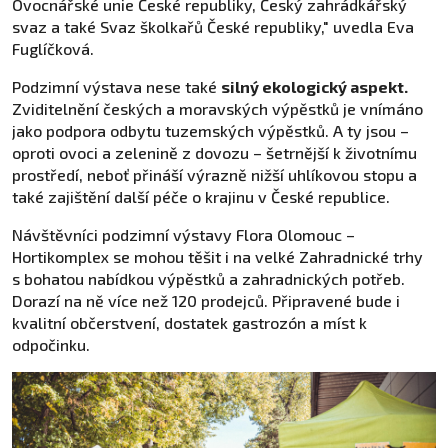
Ovocnářské unie České republiky, Český zahrádkářský
svaz a také Svaz školkařů České republiky," uvedla Eva
Fuglíčková.
Podzimní výstava nese také
silný ekologický aspekt
.
Zviditelnění českých a moravských výpěstků je vnímáno
jako podpora odbytu tuzemských výpěstků. A ty jsou –
oproti ovoci a zelenině z dovozu – šetrnější k životnímu
prostředí, neboť přináší výrazně nižší uhlíkovou stopu a
také zajištění další péče o krajinu v České republice.
Návštěvníci podzimní výstavy Flora Olomouc –
Hortikomplex se mohou těšit i na velké Zahradnické trhy
s bohatou nabídkou výpěstků a zahradnických potřeb.
Dorazí na ně více než 120 prodejců. Připravené bude i
kvalitní občerstvení, dostatek gastrozón a míst k
odpočinku.