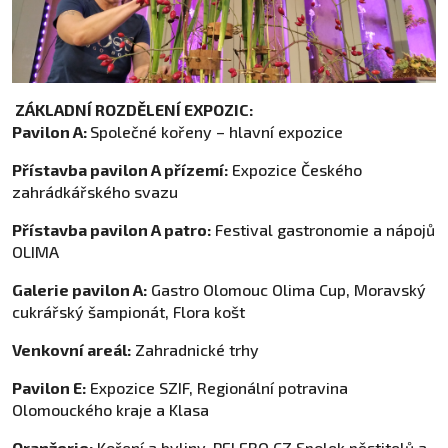
ZÁKLADNÍ ROZDĚLENÍ EXPOZIC:
Pavilon A:
Společné kořeny – hlavní expozice
Přístavba pavilon A přízemí:
Expozice Českého
zahrádkářského svazu
Přístavba pavilon A patro:
Festival gastronomie a nápojů
OLIMA
Galerie pavilon A:
Gastro Olomouc Olima Cup, Moravský
cukrářský šampionát, Flora košt
Venkovní areál:
Zahradnické trhy
Pavilon E:
Expozice SZIF, Regionální potravina
Olomouckého kraje a Klasa
Oranžerie:
Koření a byliny, PELERO CZ Spolek pěstitelů a