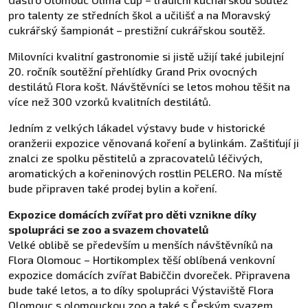
pro talenty ze středních škol a učilišť a na Moravský
cukrářský šampionát –
prestižní cukrářskou soutěž.
Milovníci kvalitní gastronomie si jistě užijí také jubilejní
20. ročník soutěžní přehlídky Grand Prix ovocných
destilátů Flora košt. Návštěvníci se letos mohou těšit na
více než 300 vzorků kvalitních destilátů.
Jedním z velkých lákadel výstavy bude v historické
oranžerii expozice věnovaná koření a bylinkám. Zaštiťují ji
znalci ze spolku pěstitelů a zpracovatelů léčivých,
aromatických a kořeninových rostlin PELERO. Na místě
bude připraven také prodej bylin a koření.
Expozice domácích zvířat pro děti vznikne díky
spolupráci se zoo a svazem chovatelů
Velké oblibě se především u menších návštěvníků na
Flora Olomouc – Hortikomplex těší oblíbená venkovní
expozice domácích zvířat Babiččin dvoreček. Připravena
bude také letos, a to díky spolupráci Výstaviště Flora
Olomouc s olomouckou zoo a také s Českým svazem