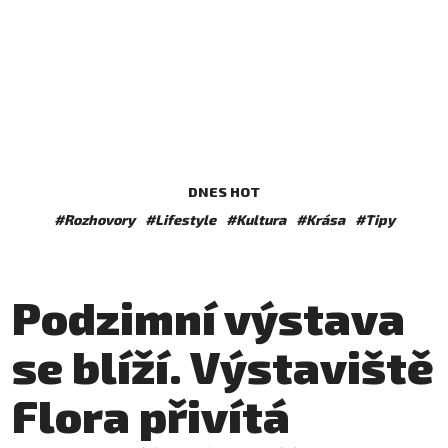
DNES HOT
#Rozhovory
#Lifestyle
#Kultura
#Krása
#Tipy
Podzimní výstava
se blíží. Výstaviště
Flora přivítá