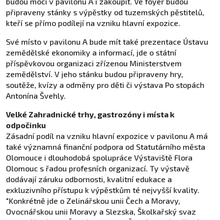
budou moci v pavilonu A i zakoupit. Ve foyer budou
připraveny stánky s výpěstky od tuzemských pěstitelů,
kteří se přímo podílejí na vzniku hlavní expozice.
Své místo v pavilonu A bude mít také prezentace Ústavu
zemědělské ekonomiky a informací, jde o státní
příspěvkovou organizaci zřízenou Ministerstvem
zemědělství. V jeho stánku budou připraveny hry,
soutěže, kvízy a odměny pro děti či výstava Po stopách
Antonína Švehly.
Velké Zahradnické trhy, gastrozóny i místa k
odpočinku
Zásadní podíl na vzniku hlavní expozice v pavilonu A má
také významná finanční podpora od Statutárního města
Olomouce i dlouhodobá spolupráce Výstaviště Flora
Olomouc s řadou profesních organizací. Ty výstavě
dodávají záruku odbornosti, kvalitní edukace a
exkluzivního přístupu k výpěstkům té nejvyšší kvality.
"Konkrétně jde o Zelinářskou unii Čech a Moravy,
Ovocnářskou unii Moravy a Slezska, Školkařský svaz