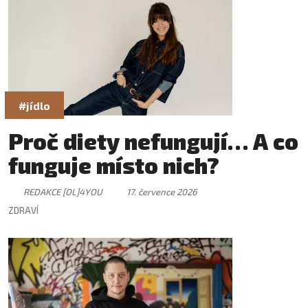
#jídlo
Proč diety nefungují… A co
funguje místo nich?
REDAKCE [OL]4YOU
17. července 2026
ZDRAVÍ