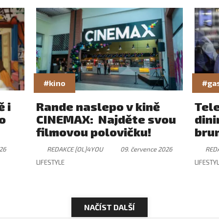
#kino
#ga
 i
Rande naslepo v kině
Tel
ro
CINEMAX: Najděte svou
dini
filmovou polovičku!
brun
záži
26
REDAKCE [OL]4YOU
09. července 2026
RED
ryt
LIFESTYLE
LIFESTY
NAČÍST DALŠÍ