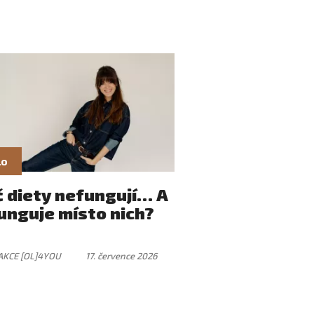
lo
č diety nefungují… A
unguje místo nich?
AKCE [OL]4YOU
17. července 2026