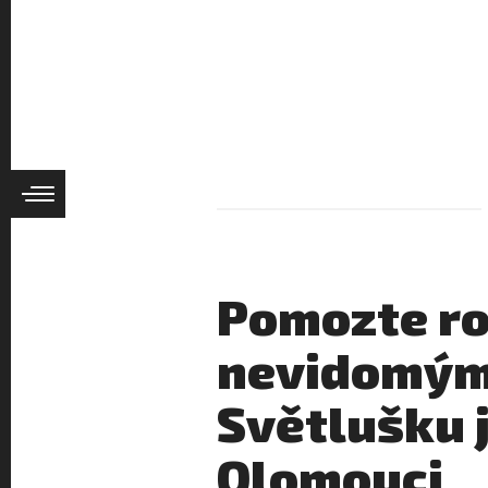
Pomozte ro
nevidomým
Světlušku ji
Olomouci