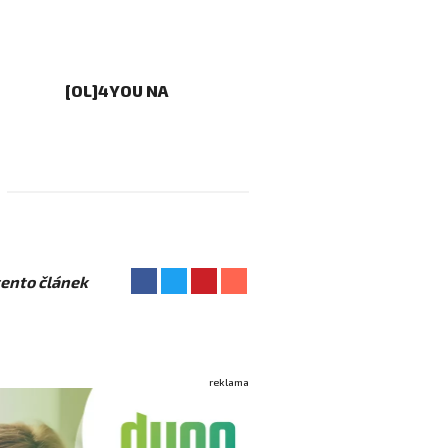
[OL]4YOU NA
 tento článek
reklama