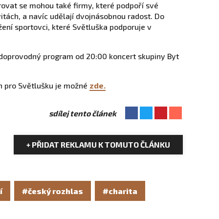
trovat se mohou také firmy, které podpoří své
tách, a navíc udělají dvojnásobnou radost. Do
žení sportovci, které Světluška podporuje v
 doprovodný program od 20:00 koncert skupiny Byt
h pro Světlušku je možné
zde.
sdílej tento článek
+ PŘIDAT REKLAMU K TOMUTO ČLÁNKU
í
#český rozhlas
#charita