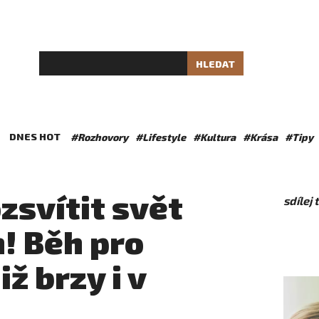
HLEDAT
DNES HOT
#Rozhovory
#Lifestyle
#Kultura
#Krása
#Tipy
zsvítit svět
sdílej
! Běh pro
ž brzy i v