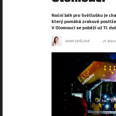
Noční běh pro Světlušku je ch
který pomáhá zrakově postižen
V Olomouci se poběží už 11. du
HANA DOŠLOVÁ
21. břez