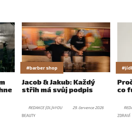
#barber shop
#jíd
ám
Jacob & Jakub: Každý
Pro
rhne
střih má svůj podpis
co f
REDAKCE [OL]4YOU
29. července 2026
RED
BEAUTY
ZDRAVÍ