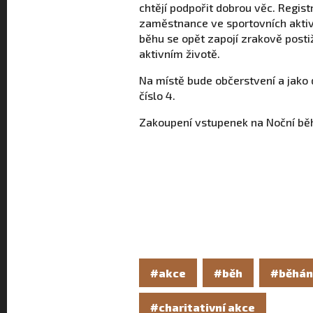
chtějí podpořit dobrou věc. Regis
zaměstnance ve sportovních aktivi
běhu se opět zapojí zrakově posti
aktivním životě.
Na místě bude občerstvení a jako
číslo 4.
Zakoupení vstupenek na Noční bě
#akce
#běh
#běhán
#charitativní akce