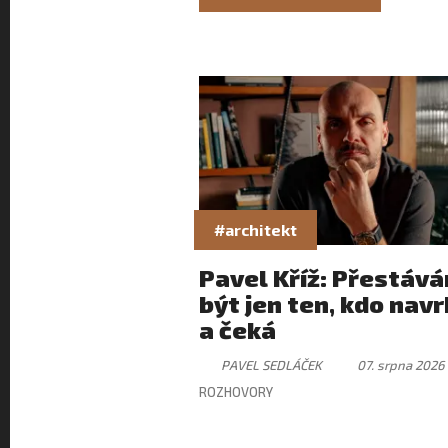
#architekt
Pavel Kříž: Přestáv
být jen ten, kdo nav
a čeká
PAVEL SEDLÁČEK
07. srpna 2026
ROZHOVORY