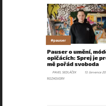
#pauser
Pauser o umění, módě
opičácích: Sprej je p
mě pořád svoboda
PAVEL SEDLÁČEK
13. července 20
ROZHOVORY