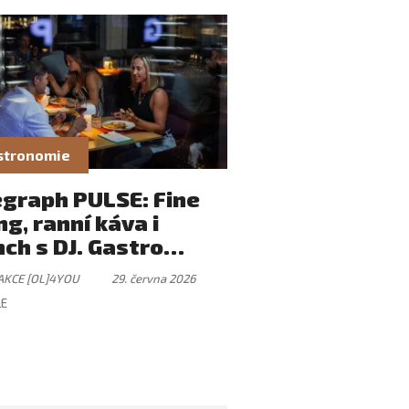
stronomie
egraph PULSE: Fine
ng, ranní káva i
ch s DJ. Gastro
tek, který má svůj
AKCE [OL]4YOU
29. června 2026
mus
LE