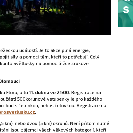
ěžeckou událostí. Je to akce plná energie,
ojit síly a pomoci těm, kteří to potřebují. Celý
 konto Světlušky na pomoc těžce zrakově
 Olomouci
ku Flora, a to
11. dubna ve 21:00
. Registrace na
 Součástí 500korunové vstupenky je pro každého
ci buď s čelenkou, nebos čelovkou. Registrace na
osvetlusku.cz
.
2,5 km), nebo dvou (5 km) okruhů. Není přitom nutné
 Vítáni jsou zájemci všech věkových kategorií, kteří