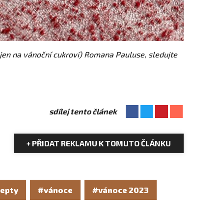
jen na vánoční cukroví) Romana Pauluse, sledujte
sdílej tento článek
+ PŘIDAT REKLAMU K TOMUTO ČLÁNKU
epty
#vánoce
#vánoce 2023