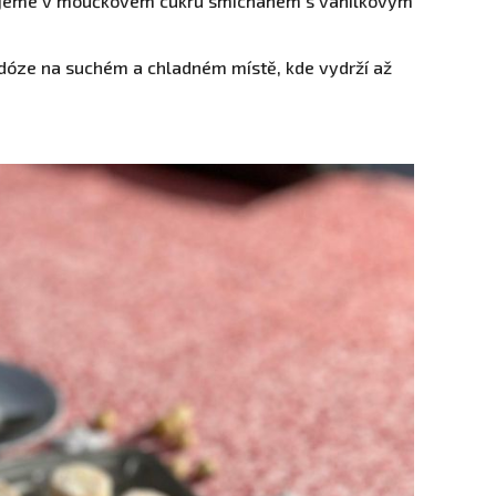
lujeme v moučkovém cukru smíchaném s vanilkovým
dóze na suchém a chladném místě, kde vydrží až