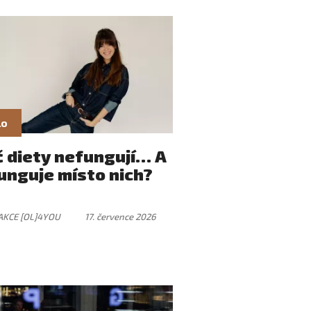
lo
č diety nefungují… A
unguje místo nich?
AKCE [OL]4YOU
17. července 2026