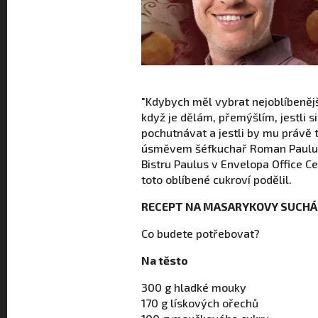
"Kdybych měl vybrat nejoblíbeněj
když je dělám, přemýšlím, jestli 
pochutnávat a jestli by mu právě t
úsměvem šéfkuchař Roman Paulus
Bistru Paulus v Envelopa Office C
toto oblíbené cukroví podělil.
RECEPT NA MASARYKOVY SUCH
Co budete potřebovat?
Na těsto
300 g hladké mouky
170 g lískových ořechů