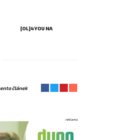
[OL]4YOU NA
 tento článek
reklama