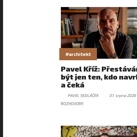
#architekt
Pavel Kříž: Přestáv
být jen ten, kdo nav
a čeká
PAVEL SEDLÁČEK
07. srpna 2026
ROZHOVORY