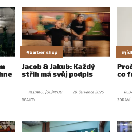
#barber shop
#jíd
ám
Jacob & Jakub: Každý
Pro
rhne
střih má svůj podpis
co f
REDAKCE [OL]4YOU
29. července 2026
RED
BEAUTY
ZDRAVÍ