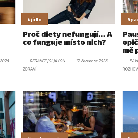
#jídlo
#pa
Proč diety nefungují… A
Paus
co funguje místo nich?
opič
mě 
 2026
REDAKCE [OL]4YOU
17. července 2026
PAV
ZDRAVÍ
ROZHOV