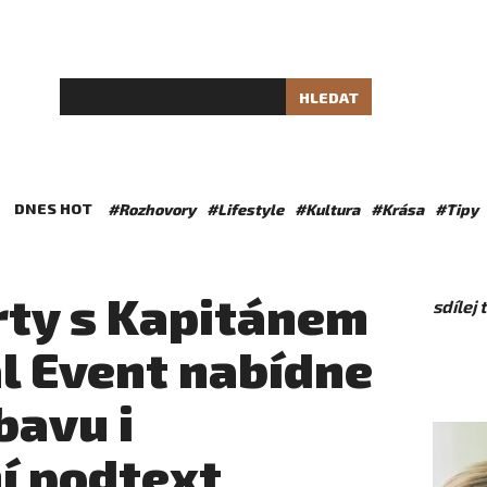
HLEDAT
DNES HOT
#Rozhovory
#Lifestyle
#Kultura
#Krása
#Tipy
rty s Kapitánem
sdílej
l Event nabídne
bavu i
ní podtext