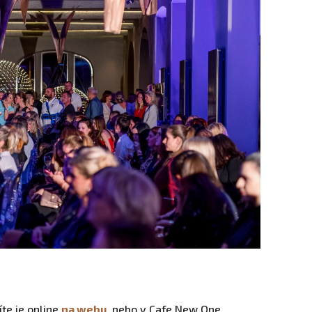
íte je online
na webu
, nebo v Cafe New One.