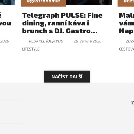
#gastronomie
#ces
ě
Telegraph PULSE: Fine
Mal
vou
dining, ranní káva i
vám
brunch s DJ. Gastro
Nap
zážitek, který má svůj
 2026
REDAKCE [OL]4YOU
29. června 2026
ZUZ
rytmus
LIFESTYLE
CESTOV
NAČÍST DALŠÍ
[