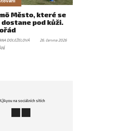
tování
mö Město, které se
 dostane pod kůži.
ořád
ANA DOLEŽELOVÁ
26. června 2026
ÁNÍ
OL]4you na sociálních sítích