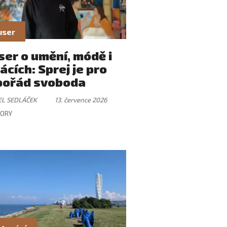
user
er o umění, módě i
ácích: Sprej je pro
pořád svoboda
EL SEDLÁČEK
13. července 2026
ORY