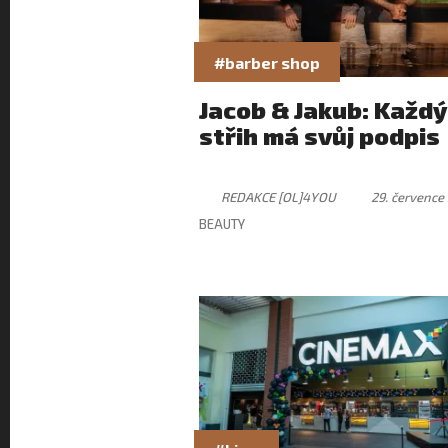
#barber shop
Jacob & Jakub: Každý
střih má svůj podpis
REDAKCE [OL]4YOU
29. července
BEAUTY