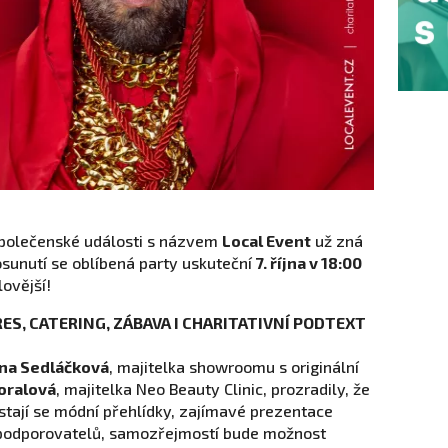
společenské události s názvem
Local Event
už zná
sunutí se oblíbená party uskuteční
7. října v 18:00
lovější!
ES, CATERING, ZÁBAVA I CHARITATIVNÍ PODTEXT
na Sedláčková
, majitelka showroomu s originální
oralová
, majitelka Neo Beauty Clinic, prozradily, že
stají se módní přehlídky, zajímavé prezentace
i podporovatelů, samozřejmostí bude možnost