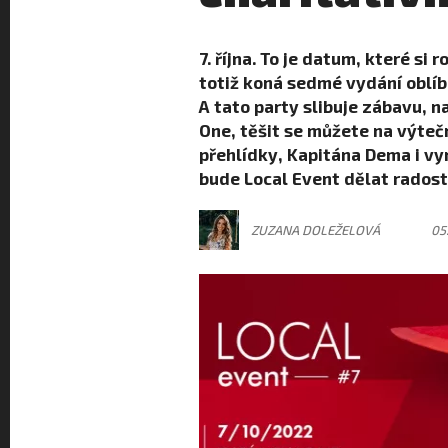
7. října. To je datum, které si
totiž koná sedmé vydání oblí
A tato party slibuje zábavu, 
One, těšit se můžete na výteč
přehlídky, Kapitána Dema i vyn
bude Local Event dělat radost 
ZUZANA DOLEŽELOVÁ
05