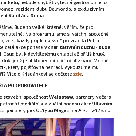
imarketu, nebude chybět výtečná gastronomie, o
Domez, rezident klubu Belmondo, a exkluzivním
pení
Kapitána Dema
.
šíme. Bude to velké, krásné, věřím, že pro
omenutelné. Na programu jsme si všichni společně
, že si každý přijde na své," prozradila Petra
 se celá akce ponese
v charitativním duchu - bude
i.
Osud byl k devítiletému chlapci až příliš krutý,
ý kluk, jenž je obklopen milujícími blízkými. Mnohé
zík, který pojišťovna nehradí. Vykouzlíme mu
i? Více o Kristiánkovi se dočtete
zde
.
EŘI A PODPOROVATELÉ
e stavební společnost
Weisstaw
, partnery večera
od patronát mediální a vizuální podobu akce! Hlavním
, partnery pak OL4you Magazín a A.R.T. 247 s.r.o.