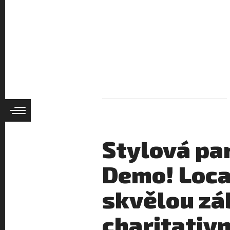
Stylová pa
Demo! Loca
skvělou zá
charitativ