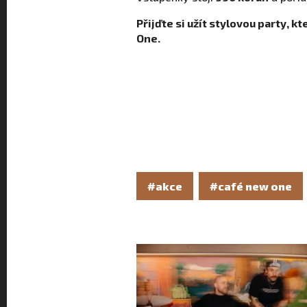
Přijďte si užít stylovou party, k
One.
#akce
#café new one