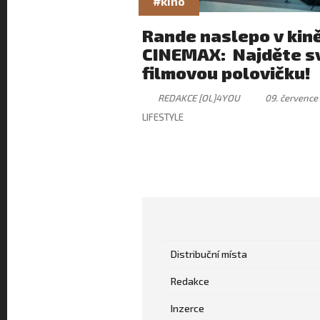
#kino
Rande naslepo v kin
CINEMAX: Najděte s
filmovou polovičku!
REDAKCE [OL]4YOU
09. července
LIFESTYLE
Distribuční místa
Redakce
Inzerce