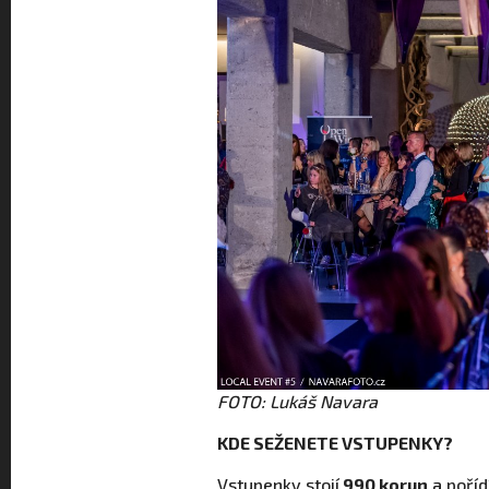
FOTO: Lukáš Navara
KDE SEŽENETE VSTUPENKY?
Vstupenky stojí
990 korun
a poříd