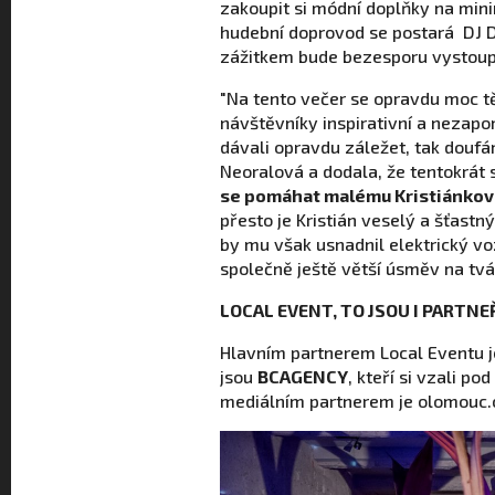
zakoupit si módní doplňky na min
hudební doprovod se postará DJ 
zážitkem bude bezesporu vystou
"Na tento večer se opravdu moc tě
návštěvníky inspirativní a nezap
dávali opravdu záležet, tak doufám
Neoralová a dodala, že tentokrát
se pomáhat malému Kristiánkov
přesto je Kristián veselý a šťastn
by mu však usnadnil elektrický vo
společně ještě větší úsměv na tvář
LOCAL EVENT, TO JSOU I PARTN
Hlavním partnerem Local Eventu j
jsou
BCAGENCY
, kteří si vzali p
mediálním partnerem je olomouc.cz