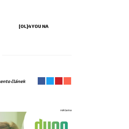
[OL]4YOU NA
 tento článek
reklama