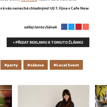
terá vás nenechá chladnými! Už 7. října v Cafe New
sdílej tento článek
+ PŘIDAT REKLAMU K TOMUTO ČLÁNKU
#party
#zábava
#Local Event