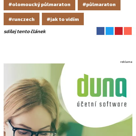
#olomoucký půlmaraton
#půlmaraton
#runczech
#jak to vidím
sdílej tento článek
reklama