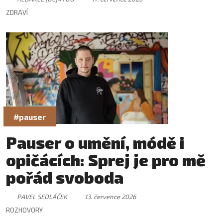
ZDRAVÍ
#pauser
Pauser o umění, módě i
opičácích: Sprej je pro mě
pořád svoboda
PAVEL SEDLÁČEK
13. července 2026
ROZHOVORY