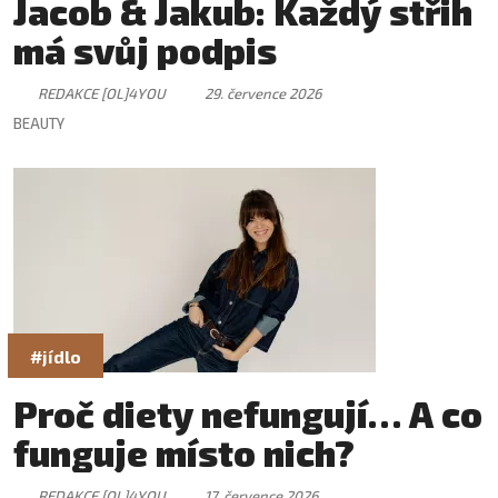
Jacob & Jakub: Každý střih
má svůj podpis
REDAKCE [OL]4YOU
29. července 2026
BEAUTY
#jídlo
Proč diety nefungují… A co
funguje místo nich?
REDAKCE [OL]4YOU
17. července 2026