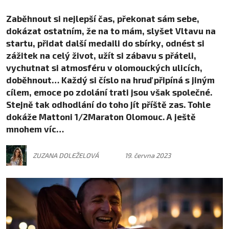
Zaběhnout si nejlepší čas, překonat sám sebe,
dokázat ostatním, že na to mám, slyšet Vltavu na
startu, přidat další medaili do sbírky, odnést si
zážitek na celý život, užít si zábavu s přáteli,
vychutnat si atmosféru v olomouckých ulicích,
doběhnout… Každý si číslo na hruď připíná s jiným
cílem, emoce po zdolání trati jsou však společné.
Stejně tak odhodlání do toho jít příště zas. Tohle
dokáže Mattoni 1/2Maraton Olomouc. A ještě
mnohem víc…
ZUZANA DOLEŽELOVÁ
19. června 2023