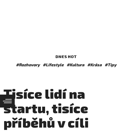
DNES HOT
#Rozhovory
#Lifestyle
#Kultura
#Krása
#Tipy
Tisíce lidí na
startu, tisíce
příběhů v cíli