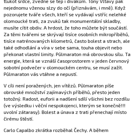
tlukot srdce, zvedne se tep i divákům. Tóny Vltavy pak
nejednomu vženou slzy do očí (přiznávám, i mně). Když
pozorujete tváře všech, kteří se vydávají vstříc nelehké
olomoucké trati, za zvuků tak monumentální skladby,
musíte cítit obdiv. A hrdost, že toho můžete být součástí.
Za těmi tvářemi se skrývají tisíce osobních mikropříběhů,
tisíce natrénovaných kilometrů, často bolest a strach, ale
také odhodlání a víra v sebe sama, touha objevit nebo
překonat vlastní limity. Půlmaraton má obrovskou sílu. Ta
energie, která se vznáší časoprostorem v jeden červnový
sobotní podvečer v olomouckém centru, se musí zažít.
Půlmaraton vás vtáhne a nepustí.
V cíli není poražených, jen vítězů. Půlmaraton píše
obrovské množství zajímavých příběhů, přesto jeden
totožný. Radost, euforii a nadšení sdílí všichni bez rozdílu
(ve výsledku i věční nespokojenci, kterým se konečně!!!
uvolní zátarasy). Bolest a únava z trati přenechají místo
čirému štěstí.
Carlo Capalbo zkrátka rozběhal Čechy. A během