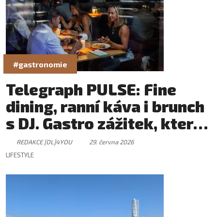
#gastronomie
Telegraph PULSE: Fine
dining, ranní káva i brunch
s DJ. Gastro zážitek, který
má svůj rytmus
REDAKCE [OL]4YOU
29. června 2026
LIFESTYLE