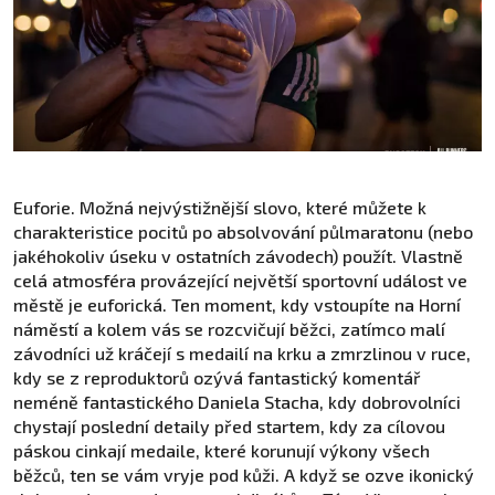
Euforie. Možná nejvýstižnější slovo, které můžete k
charakteristice pocitů po absolvování půlmaratonu (nebo
jakéhokoliv úseku v ostatních závodech) použít. Vlastně
celá atmosféra provázející největší sportovní událost ve
městě je euforická. Ten moment, kdy vstoupíte na Horní
náměstí a kolem vás se rozcvičují běžci, zatímco malí
závodníci už kráčejí s medailí na krku a zmrzlinou v ruce,
kdy se z reproduktorů ozývá fantastický komentář
neméně fantastického Daniela Stacha, kdy dobrovolníci
chystají poslední detaily před startem, kdy za cílovou
páskou cinkají medaile, které korunují výkony všech
běžců, ten se vám vryje pod kůži. A když se ozve ikonický