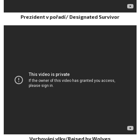
Prezident v pořadí/ Designated Survivor
Vychováni vlky/Raised by Wolves