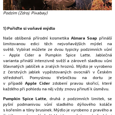
Podzim (Zdroj: Pixabay)
1) Pořiďte si voňavé mýdlo
Naše oblíbená přírodní kosmetika
Almara Soap
přináší
limitovanou edici těch nejvoňavějších mýdel na
světě. Vybírat můžete ze dvou typicky podzimních vůní
- Apple Cider a Pumpkin Spice Latte. Jablečná
varianta přináší intenzivně svěží a zároveň sladkou vůni
šťavnatých jablíček a zralých hroznů. Mýdlo je vyrobeno
z čerstvých jablek vypěstovaných ovocnáři v Českém
středohoří. Pomyslnou třešničkou na dortu je
v případě
Apple Cider
zdobení pravou skořicí, které
každého při pohledu na něj vždy znovu přinutí k úsměvu.
Pumpkin Spice Latte
, druhá z podzimních limitek, se
pyšní podmanivou vůní sladkého dýňového koláče
s kořením a tóny brusinek. Mýdlo je vyrobeno z pravého a