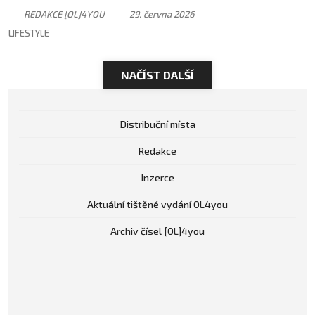
má svůj rytmus
REDAKCE [OL]4YOU
29. června 2026
LIFESTYLE
NAČÍST DALŠÍ
Distribuční místa
Redakce
Inzerce
Aktuální tištěné vydání OL4you
Archiv čísel [OL]4you