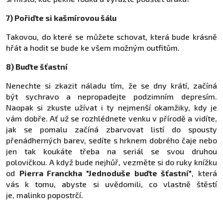
7) Pořiďte si kašmírovou šálu
Takovou, do které se můžete schovat, která bude krásně
hřát a hodit se bude ke všem možným outfitům.
8) Buďte šťastní
Nenechte si zkazit náladu tím, že se dny krátí, začíná
být sychravo a nepropadejte podzimním depresím.
Naopak si zkuste užívat i ty nejmenší okamžiky, kdy je
vám dobře. Ať už se rozhlédnete venku v přírodě a vidíte,
jak se pomalu začíná zbarvovat listí do spousty
přenádherných barev, sedíte s hrknem dobrého čaje nebo
jen tak koukáte třeba na seriál se svou druhou
polovičkou. A když bude nejhůř, vezměte si do ruky knížku
od
Pierra Franckha "Jednoduše buďte šťastní"
, která
vás k tomu, abyste si uvědomili, co vlastně štěstí
je, malinko popostrčí.