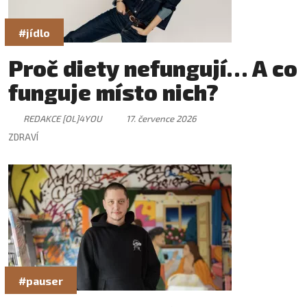
#jídlo
Proč diety nefungují… A co
funguje místo nich?
REDAKCE [OL]4YOU
17. července 2026
ZDRAVÍ
#pauser