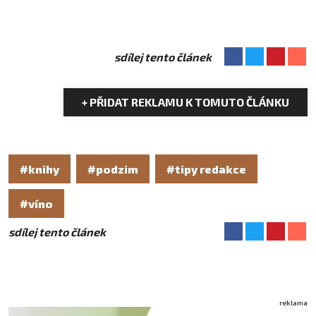
sdílej tento článek
+ PŘIDAT REKLAMU K TOMUTO ČLÁNKU
#knihy
#podzim
#tipy redakce
#víno
sdílej tento článek
reklama