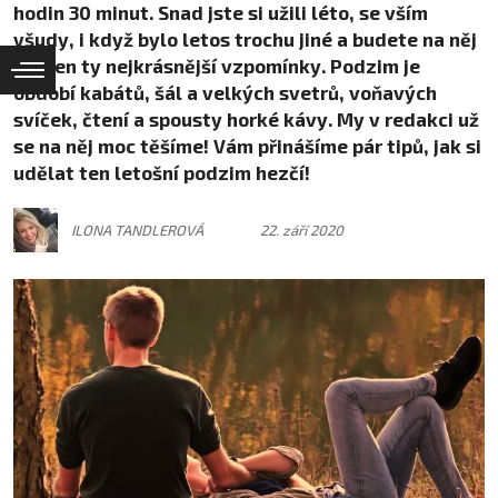
hodin 30 minut. Snad jste si užili léto, se vším
všudy, i když bylo letos trochu jiné a budete na něj
mít jen ty nejkrásnější vzpomínky. Podzim je
období kabátů, šál a velkých svetrů, voňavých
svíček, čtení a spousty horké kávy. My v redakci už
se na něj moc těšíme! Vám přinášíme pár tipů, jak si
udělat ten letošní podzim hezčí!
ILONA TANDLEROVÁ
22. září 2020