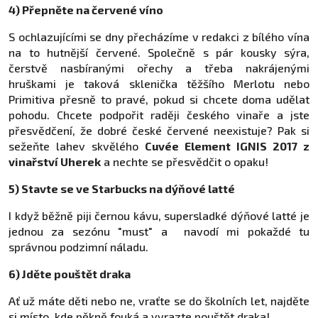
4) Přepněte na červené víno
S ochlazujícími se dny přecházíme v redakci z bílého vína
na to hutnější červené. Společně s pár kousky sýra,
čerstvě nasbíranými ořechy a třeba nakrájenými
hruškami je taková sklenička těžšího Merlotu nebo
Primitiva přesně to pravé, pokud si chcete doma udělat
pohodu. Chcete podpořit raději českého vinaře a jste
přesvědčení, že dobré české červené neexistuje? Pak si
sežeňte lahev skvělého
Cuvée Element IGNIS 2017 z
vinařství Uherek
a nechte se přesvědčit o opaku!
5) Stavte se ve Starbucks na dýňové latté
I když běžně piji černou kávu, supersladké dýňové latté je
jednou za sezónu "must" a navodí mi pokaždé tu
správnou podzimní náladu.
6) Jděte pouštět draka
Ať už máte děti nebo ne, vraťte se do školních let, najděte
si místo, kde pěkně fouká a vyrazte pouštět draka!