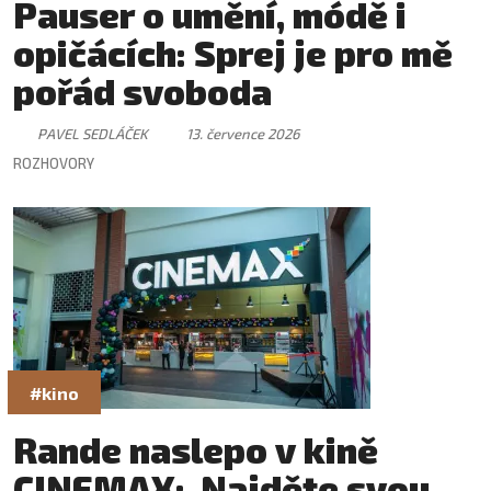
Pauser o umění, módě i
opičácích: Sprej je pro mě
pořád svoboda
PAVEL SEDLÁČEK
13. července 2026
ROZHOVORY
#kino
Rande naslepo v kině
CINEMAX: Najděte svou