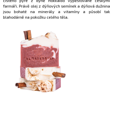
čistého pyré z dýně Hokkaido vypěstované českými
farmáři. Právě olej z dýňových semínek a dýňová dužnina
jsou bohaté na minerály a vitamíny a působí tak
blahodárně na pokožku celého těla.