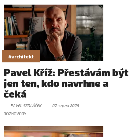
#architekt
Pavel Kříž: Přestávám být
jen ten, kdo navrhne a
čeká
PAVEL SEDLÁČEK
07. srpna 2026
ROZHOVORY