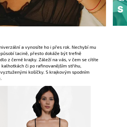
niverzální a vynosíte ho i přes rok. Nechybí mu
působí lacině, přesto dokáže být trefně
lo z černé krajky. Záleží na vás, v čem se cítíte
 kalhotkách či po rafinovanějším střihu,
s vyztuženými košíčky. S krajkovým spodním
.