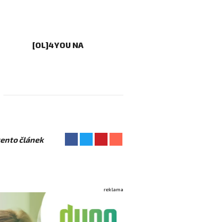
[OL]4YOU NA
 tento článek
reklama