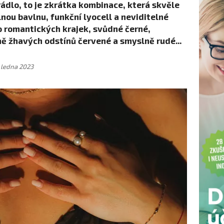
ádlo, to je zkrátka kombinace, která skvěle
ou bavlnu, funkční lyocell a neviditelné
o romantických krajek, svůdné černé,
ně žhavých odstínů červené a smyslně rudé...
. ledna 2023