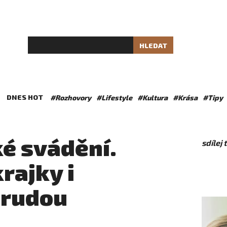
HLEDAT
DNES HOT
#Rozhovory
#Lifestyle
#Kultura
#Krása
#Tipy
é svádění.
sdílej
rajky i
 rudou