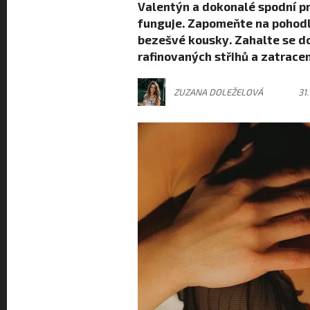
Valentýn a dokonalé spodní pr
funguje. Zapomeňte na pohodln
bezešvé kousky. Zahalte se d
rafinovaných střihů a zatrace
ZUZANA DOLEŽELOVÁ
31