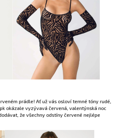
rveném prádle! Ať už vás osloví temné tóny rudé,
opk okázale vyzývavá červená, valentýnská noc
dodávat, že všechny odstíny červené nejlépe