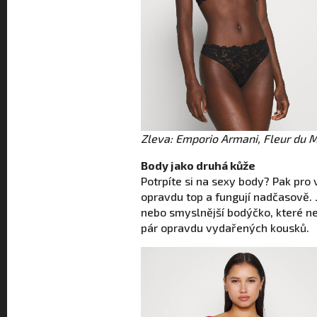
Zleva: Emporio Armani, Fleur du 
Body jako druhá kůže
Potrpíte si na sexy body? Pak pr
opravdu top a fungují nadčasově. J
nebo smyslnější bodýčko, které
pár opravdu vydařených kousků.