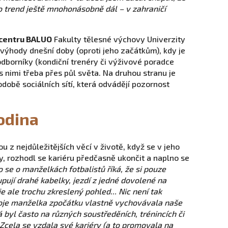
nto trend ještě mnohonásobně dál – v zahraničí
 centru BALUO
Fakulty tělesné výchovy Univerzity
výhody dnešní doby (oproti jeho začátkům), kdy je
dborníky (kondiční trenéry či výživové poradce
s nimi třeba přes půl světa. Na druhou stranu je
době sociálních sítí, která odvádějí pozornost
odina
u z nejdůležitějších věcí v životě, když se v jeho
y, rozhodl se kariéru předčasně ukončit a naplno se
o se o manželkách fotbalistů říká, že si pouze
pují drahé kabelky, jezdí z jedné dovolené na
je ale trochu zkreslený pohled... Nic není tak
oje manželka zpočátku vlastně vychovávala naše
já byl často na různých soustředěních, trénincích či
Zcela se vzdala své kariéry (a to promovala na