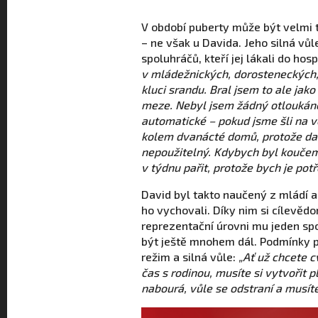
V období puberty může být velmi 
– ne však u Davida. Jeho silná vů
spoluhráčů, kteří jej lákali do hos
v mládežnických, dorosteneckých, 
kluci srandu. Bral jsem to ale ja
meze. Nebyl jsem žádný otloukáne
automatické – pokud jsme šli na ve
kolem dvanácté domů, protože dalš
nepoužitelný. Kdybych byl koučem, 
v týdnu pařit, protože bych je pot
David byl takto naučený z mládí a
ho vychovali. Díky nim si cílevěd
reprezentační úrovni mu jeden spo
být ještě mnohem dál. Podmínky p
režim a silná vůle:
„Ať už chcete cv
čas s rodinou, musíte si vytvořit 
nabourá, vůle se odstraní a musít