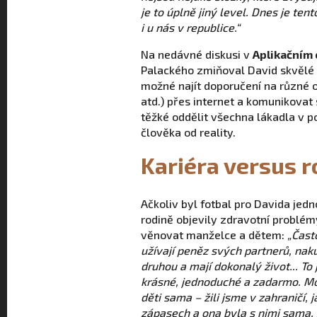
je to úplně jiný level. Dnes je te
i u nás v republice.“
Na nedávné diskusi v
Aplikačním
Palackého zmiňoval David skvělé 
možné najít doporučení na různé o
atd.) přes internet a komunikovat 
těžké oddělit všechna lákadla v po
člověka od reality.
Kariéra versus r
Ačkoliv byl fotbal pro Davida jedno
rodině objevily zdravotní problém
věnovat manželce a dětem:
„Čast
užívají peněz svých partnerů, naku
druhou a mají dokonalý život... To 
krásné, jednoduché a zadarmo. M
děti sama – žili jsme v zahraničí, 
zápasech a ona byla s nimi sama. 