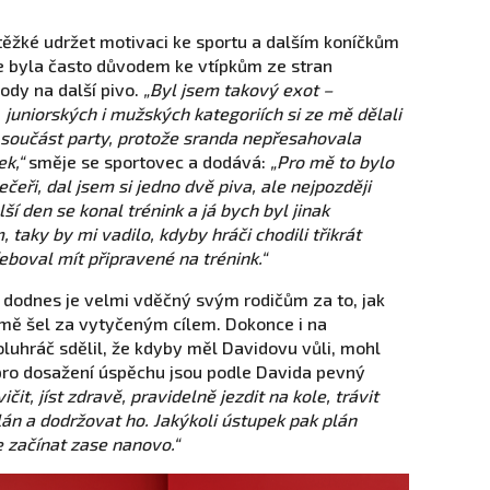
těžké udržet motivaci ke sportu a dalším koníčkům
le byla často důvodem ke vtípkům ze stran
pody na další pivo.
„Byl jsem takový exot –
juniorských i mužských kategoriích si ze mě dělali
ko součást party, protože sranda nepřesahovala
k,“
směje se sportovec a dodává:
„Pro mě to bylo
čeři, dal jsem si jedno dvě piva, ale nejpozději
í den se konal trénink a já bych byl jinak
taky by mi vadilo, kdyby hráči chodili třikrát
řeboval mít připravené na trénink.“
 dodnes je velmi vděčný svým rodičům za to, jak
omě šel za vytyčeným cílem. Dokonce i na
luhráč sdělil, že kdyby měl Davidovu vůli, mohl
ro dosažení úspěchu jsou podle Davida pevný
ičit, jíst zdravě, pravidelně jezdit na kole, trávit
plán a dodržovat ho. Jakýkoli ústupek pak plán
e začínat zase nanovo.“