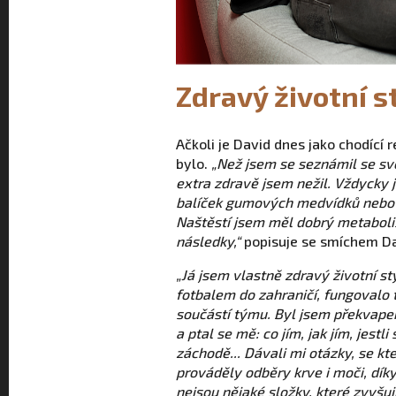
Zdravý životní s
Ačkoli je David dnes jako chodící 
bylo.
„Než jsem se seznámil se svo
extra zdravě jsem nežil. Vždycky 
balíček gumových medvídků nebo t
Naštěstí jsem měl dobrý metaboli
následky,“
popisuje se smíchem Da
„Já jsem vlastně zdravý životní s
fotbalem do zahraničí, fungovalo 
součástí týmu. Byl jsem překvapen
a ptal se mě: co jím, jak jím, jestl
záchodě... Dávali mi otázky, se k
prováděly odběry krve i moči, dík
nejsou nějaké složky, které zvyšuj