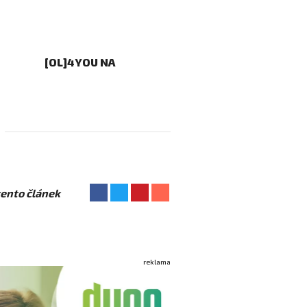
[OL]4YOU NA
 tento článek
reklama