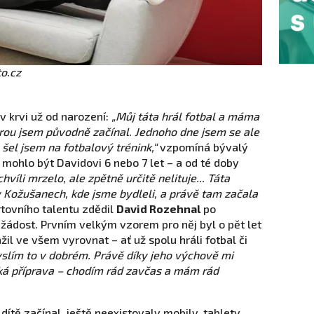
o.cz
v krvi už od narození:
„Můj táta hrál fotbal a máma
erou jsem původně začínal. Jednoho dne jsem se ale
 šel jsem na fotbalový trénink,“
vzpomíná bývalý
 mohlo být Davidovi 6 nebo 7 let – a od té doby
hvíli mrzelo, ale zpětně určitě nelituje... Táta
 Kožušanech, kde jsme bydleli, a právě tam začala
tovního talentu zdědil
David Rozehnal
po
tižádost. Prvním velkým vzorem pro něj byl o pět let
žil ve všem vyrovnat – ať už spolu hráli fotbal či
yslím to v dobrém. Právě díky jeho výchově mi
ká příprava – chodím rád zavčas a mám rád
dítě začínal, ještě neexistovaly mobily, tablety,