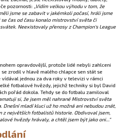
ěče pozornosti:
„Vidím velkou výhodu v tom, že
měli jsme se zabavit v jakémkoli počasí, hráli jsme
yž se čas od času konalo mistrovství světa či
s svátek. Neexistovaly přenosy z Champion's League
nohem opravdovější, protože lidé nebyli zahlceni
 se zrodil v hlavě malého chlapce sen stát se
 vídával jednou za dva roky v televizi v rámci
lké fotbalové hvězdy, jejichž techniky si byl David
ch pořád dokola. Tehdy se do fotbalu zamiloval
amatuji si, že jsem měl nahrané Mistrovství světa
. Dnešní mladí kluci už ho možná ani nebudou znát,
n z největších fotbalistů historie. Obdivoval jsem,
alové hvězdy hrávaly, a chtěl jsem být jako oni...“
odlání