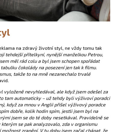
tyl
reklama na zdravý životní styl, ne vždy tomu tak
jí tehdejší přítelkyní, nynější manželkou Petrou,
jsem měl rád colu a byl jsem schopen spořádat
abulku čokolády na posezení jen tak k filmu.
smus, takže to na mně nezanechalo trvalé
vid.
tyl vyloženě nevyhledával, ale když jsem odešel za
to tam automaticky – už tehdy byli výživoví poradci
ý, když za mnou v Anglii přišel výživový poradce
i spím dobře, kolik hodin spím, jestli jsem byl na
terými jsem se do té doby nesetkával. Pravidelně se
y kterým se pak analyzovalo, zda v organismu
í možnost zranění. V tu dobu jsem začal chápat, že