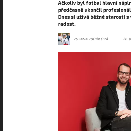
Ačkoliv byl fotbal hlavní náp
předčasně ukončil profesionáln
Dnes si užívá běžné starosti s 
radost.
ZUZANA ZBOŘILOVÁ
26. 