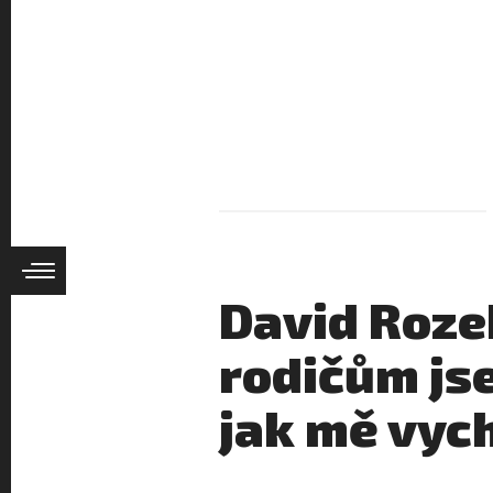
David Roze
rodičům js
jak mě vyc