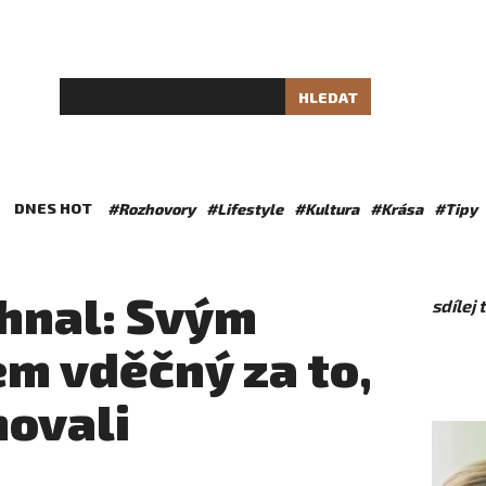
HLEDAT
DNES HOT
#Rozhovory
#Lifestyle
#Kultura
#Krása
#Tipy
hnal: Svým
sdílej
em vděčný za to,
hovali