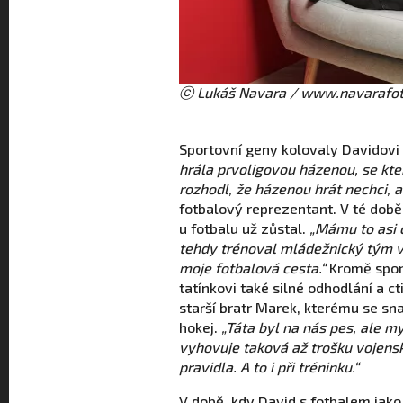
ⓒ Lukáš Navara / www.navarafot
Sportovní geny kolovaly Davidovi 
hrála prvoligovou házenou, se kt
rozhodl, že házenou hrát nechci, a
fotbalový reprezentant. V té době
u fotbalu už zůstal.
„Mámu to asi c
tehdy trénoval mládežnický tým v
moje fotbalová cesta.“
Kromě spor
tatínkovi také silné odhodlání a c
starší bratr Marek, kterému se sna
hokej.
„Táta byl na nás pes, ale m
vyhovuje taková až trošku vojens
pravidla. A to i při tréninku.“
V době, kdy David s fotbalem jako 