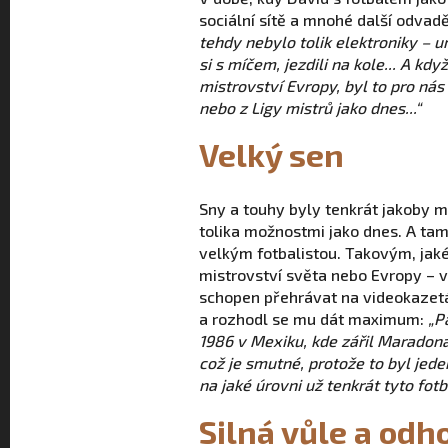
sociální sítě a mnohé další odvad
tehdy nebylo tolik elektroniky – u
si s míčem, jezdili na kole... A kd
mistrovství Evropy, byl to pro ná
nebo z Ligy mistrů jako dnes...“
Velký sen
Sny a touhy byly tenkrát jakoby m
tolika možnostmi jako dnes. A tam
velkým fotbalistou. Takovým, jaké
mistrovství světa nebo Evropy – ve
schopen přehrávat na videokazetá
a rozhodl se mu dát maximum:
„P
1986 v Mexiku, kde zářil Maradona
což je smutné, protože to byl jede
na jaké úrovni už tenkrát tyto fotb
Silná vůle a odh