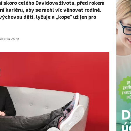
lní skoro celého Davidova života, před rokem
í kariéru, aby se mohl víc věnovat rodině.
výchovou dětí, lyžuje a „kope“ už jen pro
března 2019