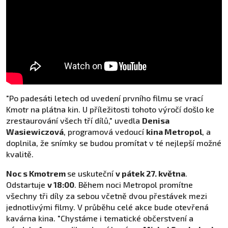
"Po padesáti letech od uvedení prvního filmu se vrací
Kmotr na plátna kin. U příležitosti tohoto výročí došlo ke
zrestaurování všech tří dílů," uvedla
Denisa
Wasiewiczová
, programová vedoucí
kina Metropol
, a
doplnila, že snímky se budou promítat v té nejlepší možné
kvalitě.
Noc s Kmotrem
se uskuteční
v pátek 27. května
.
Odstartuje
v 18:00
. Během noci Metropol promítne
všechny tři díly za sebou včetně dvou přestávek mezi
jednotlivými filmy. V průběhu celé akce bude otevřená
kavárna kina. "Chystáme i tematické občerstvení a