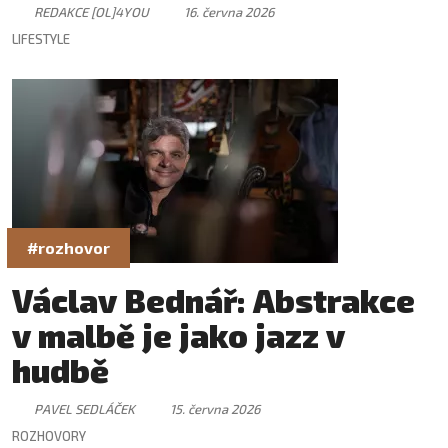
skvělá atmosféra
REDAKCE [OL]4YOU
16. června 2026
LIFESTYLE
#rozhovor
Václav Bednář: Abstrakce
v malbě je jako jazz v
hudbě
PAVEL SEDLÁČEK
15. června 2026
ROZHOVORY