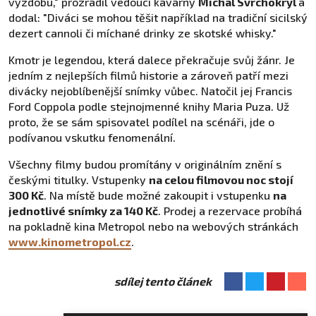
výzdobu," prozradil vedoucí kavárny
Michal Svrchokryl
a
dodal: "Diváci se mohou těšit například na tradiční sicilský
dezert cannoli či míchané drinky ze skotské whisky."
Kmotr je legendou, která dalece překračuje svůj žánr. Je
jedním z nejlepších filmů historie a zároveň patří mezi
divácky nejoblíbenější snímky vůbec. Natočil jej Francis
Ford Coppola podle stejnojmenné knihy Maria Puza. Už
proto, že se sám spisovatel podílel na scénáři, jde o
podívanou vskutku fenomenální.
Všechny filmy budou promítány v originálním znění s
českými titulky. Vstupenky
na celou filmovou noc stojí
300 Kč
. Na místě bude možné zakoupit i vstupenku
na
jednotlivé snímky za 140 Kč
. Prodej a rezervace probíhá
na pokladně kina Metropol nebo na webových stránkách
www.kinometropol.cz
.
sdílej tento článek