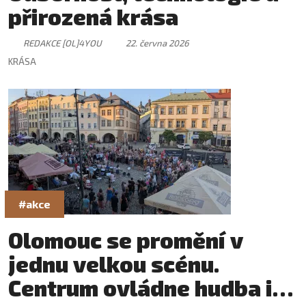
přirozená krása
REDAKCE [OL]4YOU
22. června 2026
KRÁSA
#akce
Olomouc se promění v
jednu velkou scénu.
Centrum ovládne hudba i