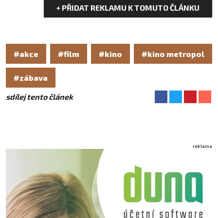
+ PŘIDAT REKLAMU K TOMUTO ČLÁNKU
#akce
#film
#kino
#kino metropol
#zábava
sdílej tento článek
reklama