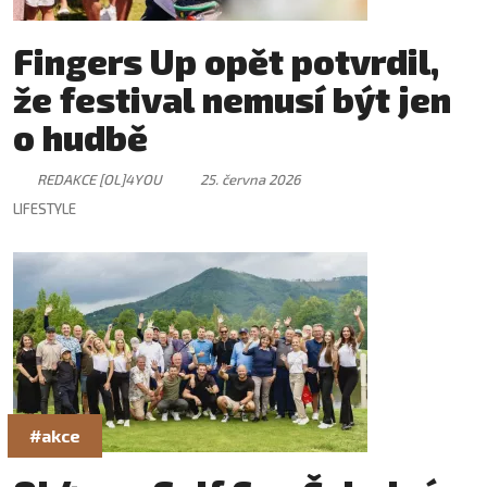
Fingers Up opět potvrdil,
že festival nemusí být jen
o hudbě
REDAKCE [OL]4YOU
25. června 2026
LIFESTYLE
#akce