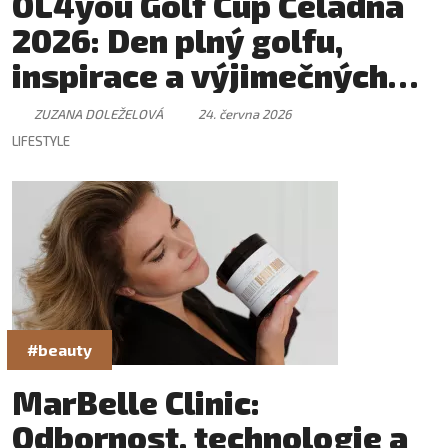
OL4you Golf Cup Čeladná
2026: Den plný golfu,
inspirace a výjimečných
setkání
ZUZANA DOLEŽELOVÁ
24. června 2026
LIFESTYLE
#beauty
MarBelle Clinic:
Odbornost, technologie a