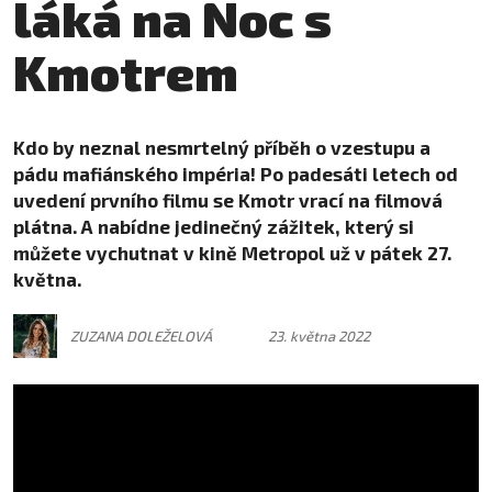
láká na Noc s
Kmotrem
Kdo by neznal nesmrtelný příběh o vzestupu a
pádu mafiánského impéria! Po padesáti letech od
uvedení prvního filmu se Kmotr vrací na filmová
plátna. A nabídne jedinečný zážitek, který si
můžete vychutnat v kině Metropol už v pátek 27.
května.
ZUZANA DOLEŽELOVÁ
23. května 2022