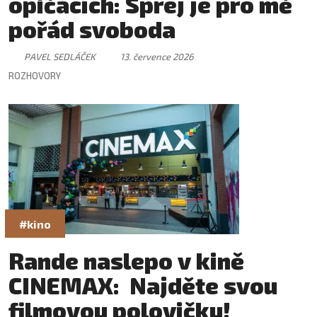
opičácích: Sprej je pro mě
pořád svoboda
PAVEL SEDLÁČEK
13. července 2026
ROZHOVORY
#kino
Rande naslepo v kině
CINEMAX: Najděte svou
filmovou polovičku!