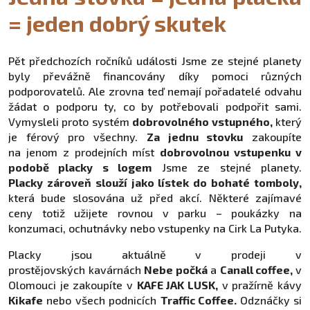
= jeden dobrý skutek
Pět předchozích ročníků události Jsme ze stejné planety
byly převážně financovány díky pomoci různých
podporovatelů. Ale zrovna teď nemají pořadatelé odvahu
žádat o podporu ty, co by potřebovali podpořit sami.
Vymysleli proto systém
dobrovolného vstupného,
který
je férový pro všechny.
Za jednu stovku
zakoupíte
na jenom z prodejních míst
dobrovolnou vstupenku v
podobě placky s logem
Jsme ze stejné planety.
Placky zároveň slouží jako lístek do bohaté tomboly,
která bude slosována už před akcí. Některé zajímavé
ceny totiž užijete rovnou v parku – poukázky na
konzumaci, ochutnávky nebo vstupenky na Cirk La Putyka.
Placky jsou aktuálně v prodeji v
prostějovských kavárnách
Nebe počká
a
Canall coffee,
v
Olomouci je zakoupíte v
KAFE JAK LUSK,
v pražírně kávy
Kikafe
nebo všech podnicích
Traffic Coffee.
Odznáčky si