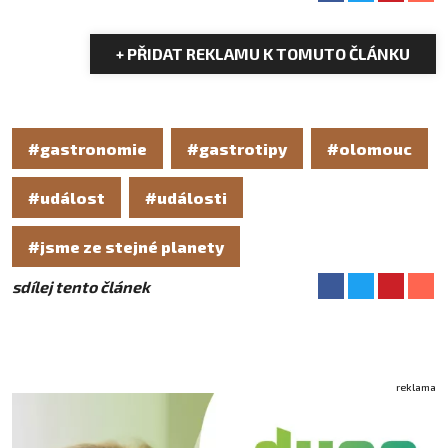
+ PŘIDAT REKLAMU K TOMUTO ČLÁNKU
#gastronomie
#gastrotipy
#olomouc
#událost
#události
#jsme ze stejné planety
sdílej tento článek
reklama