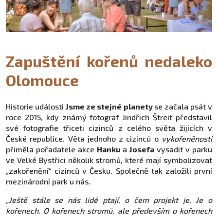
Zapuštění kořenů nedaleko
Olomouce
Historie události
Jsme ze stejné planety
se začala psát v
roce 2015, kdy známý fotograf Jindřich Štreit představil
své fotografie třiceti cizinců z celého světa žijících v
České republice. Věta jednoho z cizinců o
vykořeněnosti
přiměla pořadatele akce
Hanku
a
Josefa
vysadit v parku
ve Velké Bystřici několik stromů, které mají symbolizovat
„zakořenění“ cizinců v Česku. Společně tak založili první
mezinárodní park u nás.
„Ještě stále se nás lidé ptají, o čem projekt je. Je o
kořenech. O kořenech stromů, ale především o kořenech