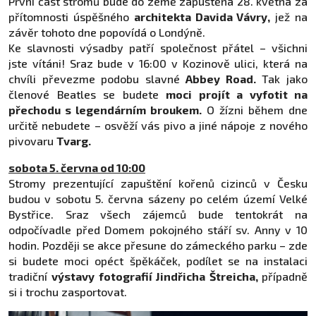
První část stromů bude do země zapuštěna 28. května za
přítomnosti úspěšného
architekta Davida Vávry,
jež na
závěr tohoto dne popovídá o Londýně.
Ke slavnosti výsadby patří společnost přátel –⁠ všichni
jste vítáni! Sraz bude v 16:00 v Kozinově ulici, která na
chvíli převezme podobu slavné
Abbey Road.
Tak jako
členové Beatles se budete
moci projít a vyfotit na
přechodu s legendárním broukem.
O žízni během dne
určitě nebudete – osvěží vás pivo a jiné nápoje z nového
pivovaru
Tvarg.
sobota 5. června od 10:00
Stromy prezentující zapuštění kořenů cizinců v Česku
budou v sobotu 5. června sázeny po celém území Velké
Bystřice. Sraz všech zájemců bude tentokrát na
odpočívadle před Domem pokojného stáří sv. Anny v 10
hodin. Později se akce přesune do zámeckého parku – zde
si budete moci opéct špěkáček, podílet se na instalaci
tradiční
výstavy fotografií Jindřicha Štreicha,
případně
si i trochu zasportovat.