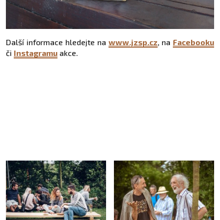
Další informace hledejte na
www.jzsp.cz
,
na
Facebooku
či
Instagramu
akce.