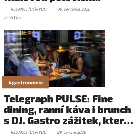
REDAKCE [OL]4YOU
09. července 2026
LIFESTYLE
#gastronomie
Telegraph PULSE: Fine
dining, ranní káva i brunch
s DJ. Gastro zážitek, který
má svůj rytmus
REDAKCE [OL]4YOU
29. června 2026