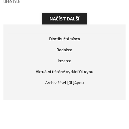
LIFESTYLE
NAČÍST DALŠÍ
Distribuční místa
Redakce
Inzerce
Aktuální tištěné vydání OL4you
Archiv čísel [OL]4you
[OL]4you na sociálních sítích