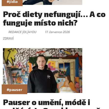
#jídlo
Proč diety nefungují… A co
funguje místo nich?
REDAKCE [OL]4YOU
17. července 2026
ZDRAVÍ
#pauser
Pauser o umění, módě i