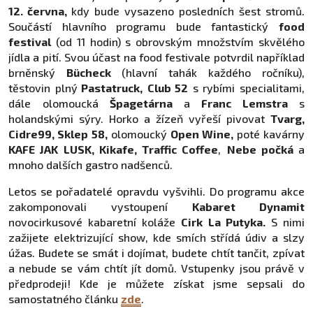
12. června,
kdy bude vysazeno posledních šest stromů.
Součástí hlavního programu bude fantastický
food
festival
(od 11 hodin) s obrovským množstvím skvělého
jídla a pití. Svou účast na food festivale potvrdil například
brněnský
Bücheck
(hlavní tahák každého ročníku),
těstovin plný
Pastatruck,
Club 52
s rybími specialitami,
dále olomoucká
Špagetárna
a
Franc Lemstra
s
holandskými sýry. Horko a žízeň vyřeší pivovat
Tvarg,
Cidre99, Sklep 58,
olomoucký
Open Wine,
poté kavárny
KAFE JAK LUSK, Kikafe, Traffic Coffee
,
Nebe počká
a
mnoho dalších gastro nadšenců.
Letos se pořadatelé opravdu vyšvihli. Do programu akce
zakomponovali vystoupení
Kabaret Dynamit
novocirkusové kabaretní koláže
Cirk La Putyka.
S nimi
zažijete elektrizující show, kde smích střídá údiv a slzy
úžas. Budete se smát i dojímat, budete chtít tančit, zpívat
a nebude se vám chtít jít domů. Vstupenky jsou právě v
předprodeji! Kde je můžete získat jsme sepsali do
samostatného článku
zde
.