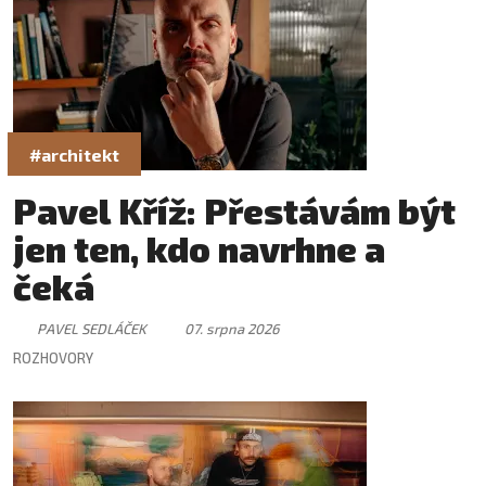
#architekt
Pavel Kříž: Přestávám být
jen ten, kdo navrhne a
čeká
PAVEL SEDLÁČEK
07. srpna 2026
ROZHOVORY