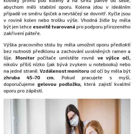
kotníky přímo pod koleny a na šířku pánve od sebe,
abychom měli stabilní oporu. Kolena jdou v ideálním
případě ve směru špiček a nevtáčejí se dovnitř. Kyčle jsou
v rovině kolen nebo trošku výše. Vhodná židle by měla
být jen lehce
esovitě tvarovaná
pro podporu přirozeného
zakřivení páteře.
Výška pracovního stolu by měla umožnit oporu předloktí
bez nutnosti předklonu a zachování uvolněných ramen a
šíje.
Monitor
počítače umístěte rovně
ve výšce očí,
nikoliv příliš nízko (jak bývá zvykem u notebooku) nebo
na jedné straně.
Vzdálenost monitoru
od očí by měla být
zhruba 45–70 cm.
Pokud pracujete s myší,
doporučujeme
gelovou podložku,
která zajistí kvalitní
oporu pro zápěstí.