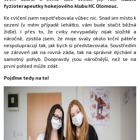
fyzioterapeutky hokejového klubu HC Olomouc.
Ke cvičení jsem nepotřebovala vůbec nic. Snad jen místo k
sezení (v mém případě lehátko, vám bude stačit běžná
židle). I přes to, že cviky nevypadaly nijak složitě a
náročně, zjistila jsem, že moje svaly okolo krční páteře
nespolupracují tak, jak bych si představovala. Soustředím
se zároveň jak na rovná záda, tak na správné dýchání a
samotný pohyb. Doopravdy jsou náročnější, než se na
první pohled může zdát.
Pojďme tedy na to!