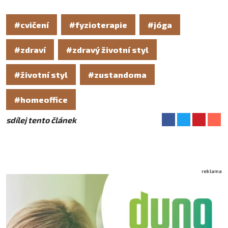
#cvičení
#fyzioterapie
#jóga
#zdraví
#zdravý životní styl
#životní styl
#zustandoma
#homeoffice
sdílej tento článek
reklama