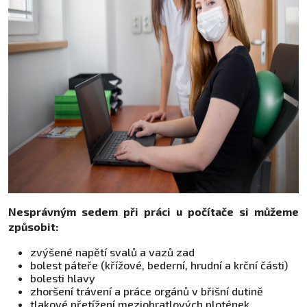
Nesprávným sedem při práci u počítače si můžeme
způsobit:
zvýšené napětí svalů a vazů zad
bolest páteře (křížové, bederní, hrudní a krční části)
bolesti hlavy
zhoršení trávení a práce orgánů v břišní dutině
tlakové přetížení meziobratlových plotének