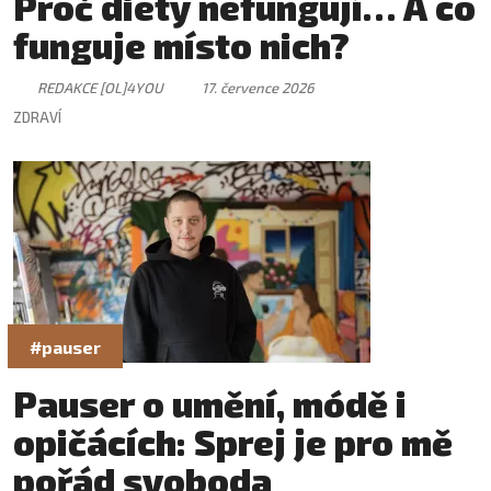
Proč diety nefungují… A co
funguje místo nich?
REDAKCE [OL]4YOU
17. července 2026
ZDRAVÍ
#pauser
Pauser o umění, módě i
opičácích: Sprej je pro mě
pořád svoboda