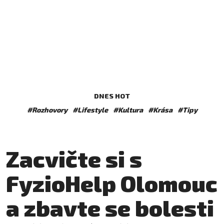
DNES HOT
#Rozhovory
#Lifestyle
#Kultura
#Krása
#Tipy
Zacvičte si s
FyzioHelp Olomouc
a zbavte se bolesti