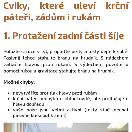
Cviky, které uleví krční
páteři, zádům i rukám
1. Protažení zadní části šíje
Položte si ruce v týl, propleťte prsty a lokty dejte k sobě.
Pasivně lehce stahujte bradu na hrudník. S nádechem
zatlačte hlavou proti rukám. S výdechem povolte a
pomocí rukou a gravitace stahujte bradu na hrudník.
Možné chyby:
nevytváříte protitlak hlavy proti rukám
krční páteř neohýbáte obloukovitě, ale protlačujete
hlavu dopředu
vaše paže jsou velmi aktivní (lokty stačí nechat
pasivně klesnout k zemi)