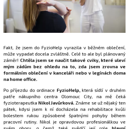
Fakt, že jsem do FyzioHelp vyrazila v běžném oblečení,
může vypadat docela zvláštně. Celé to ale byl plánovaný
záměr!
Chtěla jsem se naučit takové cviky, které uleví
mým zádům bez ohledu na to, zda jsem zrovna ve
formálním oblečení v kanceláři nebo v legínách doma
na home office.
Po příjezdu do ordinace
FyzioHelp,
která sídlí v druhém
patře nákupního centra Olomouc City, na mě čeká
fyzioterapeutka
Nikol Javůrková.
Známe se už nějaký ten
pátek, kdysi jsem k ní docházela na rehabilitace kvůli
bolestem rukou způsobené špatnými pohyby během
pracovní rutiny. Nikol je opravdovou profesionálkou ve
svém oboru, o čemž také svědčí její role
hlavní