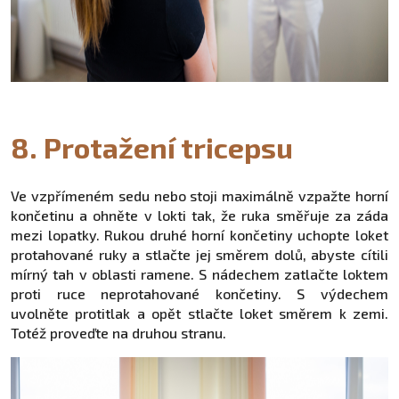
8. Protažení tricepsu
Ve vzpřímeném sedu nebo stoji maximálně vzpažte horní
končetinu a ohněte v lokti tak, že ruka směřuje za záda
mezi lopatky. Rukou druhé horní končetiny uchopte loket
protahované ruky a stlačte jej směrem dolů, abyste cítili
mírný tah v oblasti ramene. S nádechem zatlačte loktem
proti ruce neprotahované končetiny. S výdechem
uvolněte protitlak a opět stlačte loket směrem k zemi.
Totéž proveďte na druhou stranu.