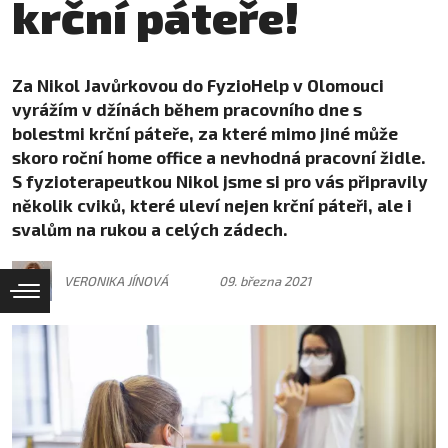
krční páteře!
Za Nikol Javůrkovou do FyzioHelp v Olomouci
vyrážím v džínách během pracovního dne s
bolestmi krční páteře, za které mimo jiné může
skoro roční home office a nevhodná pracovní židle.
S fyzioterapeutkou Nikol jsme si pro vás připravily
několik cviků, které uleví nejen krční páteři, ale i
svalům na rukou a celých zádech.
VERONIKA JÍNOVÁ
09. března 2021