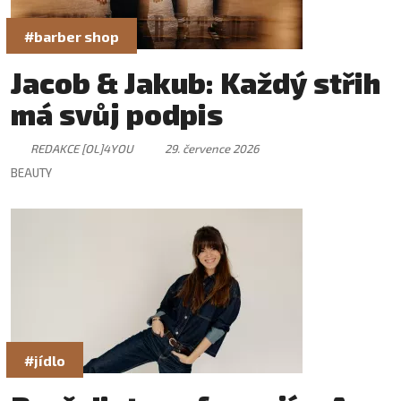
#barber shop
Jacob & Jakub: Každý střih
má svůj podpis
REDAKCE [OL]4YOU
29. července 2026
BEAUTY
#jídlo