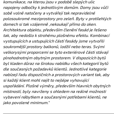
komunikace, na kterou jsou v podobě slepých ulic
napojeny odbočky k jednotlivým domům. Domy jsou vůči
sobě volně natočeny a vytvářejí tak nepravidelné
polosoukromé meziprostory pro zeleň. Byty v protilehlých
domech si tak vzájemně ,nekoukají‘ přímo do oken.
Architektura objektu, především členění fasád je řešeno
tak, aby nedošlo k strohému plošnému efektu. Kombinací
vystupujících a ustupujících částí fasády jsme vytvořili
soukromější prostory balkonů, lodžií nebo teras. Svými
velkorysými proporcemi se tyto exteriérové části stávají
plnohodnotným obytným prostorem. V dispozicích bytů
byl kladen důraz na širokou nabídku všech kategorií bytů
dle současných požadavků klientů. Jednotlivé kategorie
nabízejí řadu dispozičních a prostorových variant tak, aby
si každý klient mohl najít to nejlépe vyhovující
uspořádání. Plošné výměry, především hlavních obytných
místností, byly navrženy s ohledem na reálné možnosti
vybavení nábytkem a současnými potřebami klientů, ne
jako povolené minimum.“
______________________________________________________________