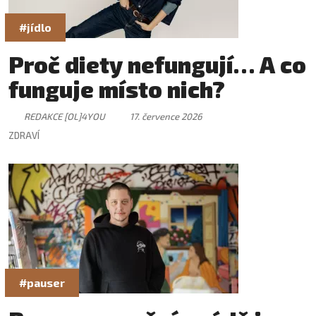
#jídlo
Proč diety nefungují… A co
funguje místo nich?
REDAKCE [OL]4YOU
17. července 2026
ZDRAVÍ
#pauser