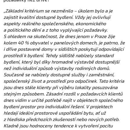
„Základní kritérium se nezměnilo – úkolem bylo a je
zajistit kvalitní dostupné bydlení. Vždy jej ovlivňují
aspekty reálného společenského, ekonomického
a politického dění a z toho vyplývající požadavky.
S ohledem na skutečnost, že dnes jenom v Praze žije
kolem 40 % obyvatel v panelových domech, je patrno, že
i dříve postavené domy v sídlištích poskytují odpovídající
prostředí k bydlení. Tehdy sídliště nabízely standard
bydlení, který byl díky hromadné výstavbě dostupnější
než individuální způsob výstavby rodinných domů.
Současně se nabízely dostupné služby i zaměstnání,
společenský život a prostředí pro odpočinek. Tato kritéria
jsou dnes stále klienty při výběru lokality posuzována
stejným způsobem. Zásadní rozdíl v požadavcích klientů
dnes vidím v určité potřebě najít v objektech společného
bydlení prostor pro individuální řešení. V projektech
hledají ideální prostorové uspořádání bytu, ať už
z hlediska předchozích zkušeností nebo nových potřeb.
Kladně jsou hodnoceny tendence k vytvoření pocitu