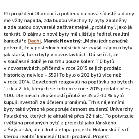
Při projíždění Olomoucí a pohledu na nová sídliště a domy
mě vždy napadá, zda budou všechny ty byty zaplněny
a zda budou obyvatelé zažívat stejné „problémy“, jako já
tenkrát. O zájmu o nové byty mě ujišťuje ředitel realitní
kanceláře
Dachi
,
Marek Novotný
: „Mohu jednoznačně
potvrdit, že v posledních měsících se zvýšil zájem o byty
jak starší, tak o byty v novostavbách. Dá se říct, že
v současné době je na trhu pouze kolem 110 bytů
v novostavbách, přičemž v roce 2015 se jich prodalo
historicky nejvíce – 559! To bylo o 202 bytů více než
v roce 2014. Developeři reagovali na poptávku po bytech
1+kk a 2+kk, kterých se celkem v roce 2015 prodalo přes
400. Dle našich zkušeností přibližně 35 až 40 % bytů
kupují investoři za účelem pronájmů. Trh s nájemními
byty také výrazně podporuje četnost studentů Univerzity
Palackého, kterých je aktuálně přes 22 tisíc.“ To potvrzuje
i většina prodaných bytů z projektů jako Jánského
a Švýcarská, ale i druhá etapa projektu Holandská čtvrť,
kterou realitní kancelář Dachi prodává. Projekt