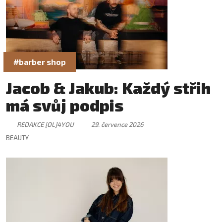
#barber shop
Jacob & Jakub: Každý střih
má svůj podpis
REDAKCE [OL]4YOU
29. července 2026
BEAUTY