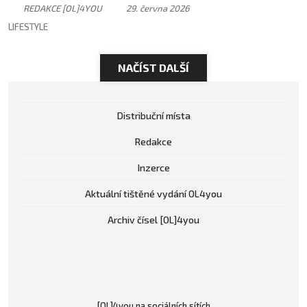
má svůj rytmus
REDAKCE [OL]4YOU
29. června 2026
LIFESTYLE
NAČÍST DALŠÍ
Distribuční místa
Redakce
Inzerce
Aktuální tištěné vydání OL4you
Archiv čísel [OL]4you
[OL]4you na sociálních sítích