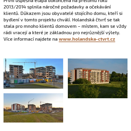
První úspěšná etapa dokončená na přelomu roku
2013/2014 splnila náročné požadavky a očekávání
klientů. Důkazem jsou obyvatelé stojícího domu, kteří si
bydlení v tomto projektu chválí. Holandská čtvrť se tak
stala pro mnoho klientů domovem – místem, kam se vždy
rádi vracejí a které je základnou pro nejrůznější výlety.
Více informací najdete na
www.holandska-ctvrt.cz