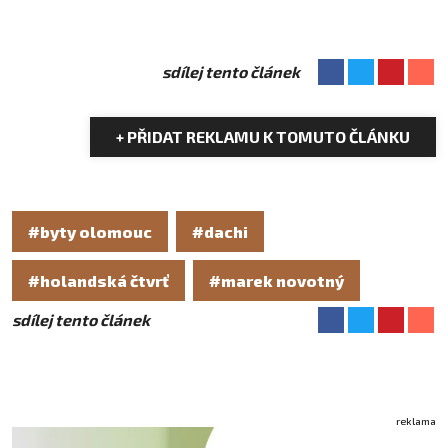
sdílej tento článek
+ PŘIDAT REKLAMU K TOMUTO ČLÁNKU
#byty olomouc
#dachi
#holandská čtvrť
#marek novotný
sdílej tento článek
reklama