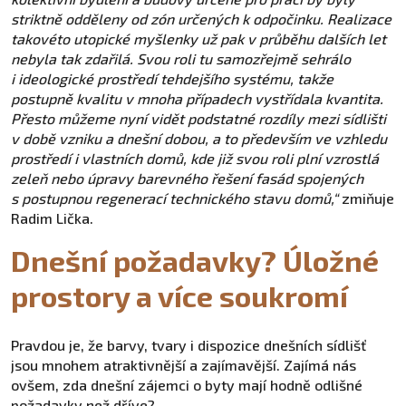
striktně odděleny od zón určených k odpočinku. Realizace
takovéto utopické myšlenky už pak v průběhu dalších let
nebyla tak zdařilá. Svou roli tu samozřejmě sehrálo
i ideologické prostředí tehdejšího systému, takže
postupně kvalitu v mnoha případech vystřídala kvantita.
Přesto můžeme nyní vidět podstatné rozdíly mezi sídlišti
v době vzniku a dnešní dobou, a to především ve vzhledu
prostředí i vlastních domů, kde již svou roli plní vzrostlá
zeleň nebo úpravy barevného řešení fasád spojených
s postupnou regenerací technického stavu domů,“
zmiňuje
Radim Lička.
Dnešní požadavky? Úložné
prostory a více soukromí
Pravdou je, že barvy, tvary i dispozice dnešních sídlišť
jsou mnohem atraktivnější a zajímavější. Zajímá nás
ovšem, zda dnešní zájemci o byty mají hodně odlišné
požadavky než dříve?