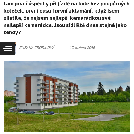
tam první úspěchy při jízdě na kole bez podpůrných
koleček, první pusu i první zklamání, když jsem
zjistila, že nejsem nejlepší kamarádkou své
nejlepší kamarádce. Jsou sídliště dnes stejná jako
tehdy?
ZUZANA ZBOŘILOVÁ
17. dubna 2016