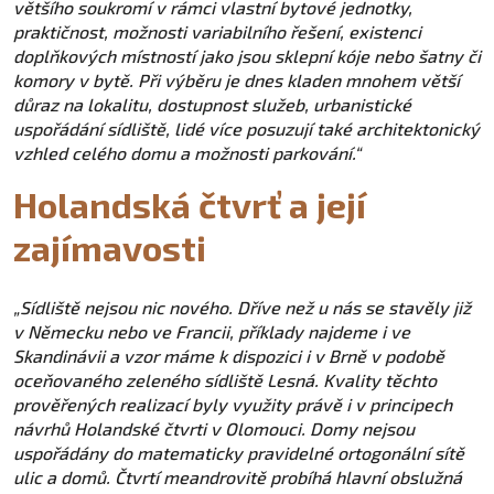
většího soukromí v rámci vlastní bytové jednotky,
praktičnost, možnosti variabilního řešení, existenci
doplňkových místností jako jsou sklepní kóje nebo šatny či
komory v bytě. Při výběru je dnes kladen mnohem větší
důraz na lokalitu, dostupnost služeb, urbanistické
uspořádání sídliště, lidé více posuzují také architektonický
vzhled celého domu a možnosti parkování.“
Holandská čtvrť a její
zajímavosti
„Sídliště nejsou nic nového. Dříve než u nás se stavěly již
v Německu nebo ve Francii, příklady najdeme i ve
Skandinávii a vzor máme k dispozici i v Brně v podobě
oceňovaného zeleného sídliště Lesná. Kvality těchto
prověřených realizací byly využity právě i v principech
návrhů Holandské čtvrti v Olomouci. Domy nejsou
uspořádány do matematicky pravidelné ortogonální sítě
ulic a domů. Čtvrtí meandrovitě probíhá hlavní obslužná