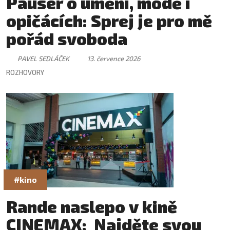
Pauser o umění, módě i
opičácích: Sprej je pro mě
pořád svoboda
PAVEL SEDLÁČEK
13. července 2026
ROZHOVORY
#kino
Rande naslepo v kině
CINEMAX: Najděte svou