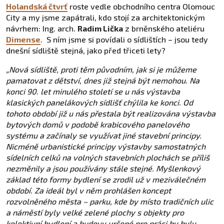
Holandská čtvrť
roste vedle obchodního centra Olomouc
City a my jsme zapátrali, kdo stojí za architektonickým
návrhem: Ing. arch.
Radim Lička
z brněnského ateliéru
Dimense
. S ním jsme si povídali o sídlištích – jsou tedy
dnešní sídliště stejná, jako před třiceti lety?
„Nová sídliště, proti těm původním, jak si je můžeme
pamatovat z dětství, dnes již stejná být nemohou. Na
konci 90. let minulého století se u nás výstavba
klasických panelákových sídlišť chýlila ke konci. Od
tohoto období již u nás přestala být realizována výstavba
bytových domů v podobě krabicového panelového
systému a začínaly se využívat jiné stavební principy.
Nicméně urbanistické principy výstavby samostatných
sídelních celků na volných stavebních plochách se příliš
nezměnily a jsou používány stále stejné. Myšlenkový
základ této formy bydlení se zrodil už v meziválečném
období. Za ideál byl v něm prohlášen koncept
rozvolněného města – parku, kde by místo tradičních ulic
a náměstí byly velké zelené plochy s objekty pro
kolektivní bydlení a budovy určené pro práci by byly